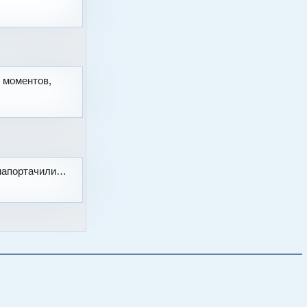
 моментов,
 напортачили…