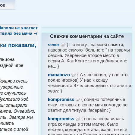
ое
Наполи не хватает
ствиях без мяча
→
Свежие комментарии на сайте
ки показали,
sever
{ По итогу , на моей памяти,
наверное самого "больного " на травмы
сезона. Уверенное второе место в
альцона
серии А. Как Конте этого добился мне
ездной игре
не... }
manabozo
{ А я не понял, у нас что -
полно игроков) У нас к концу
альяри очень
чемпионата 9 человек живых останется
 уверенные
:wow: }
ге случилось
бусловило ход
kompromiss
{ обидно потерянные
очки, которых в конце мая команде не
 мы отыграли
хватит для титула :facepalm: }
ента. Очевидно,
ать. Завтра мы
kompromiss
{ очень понравилась
учшать
игра команды в этом матче, было
яться с этой
весело, команда летала, жаль, не все
реализовали, но Болонье отомстили за