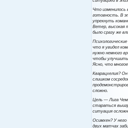
ситуацией в эпи
Что изменилось 
готовность. В эт
упрекнуть команд
Ветер, высокая т
было сразу же вл
Психологические 
что я увидел ком
нужно немного вр
чтобы улучшить 
Ясно, что много
Кварацхелия? Он 
слишком сосредот
продемонстрирова
сложно.
Цель — Лига Чем
стараться выигр
ситуация осложн
Осимхен? У него
двух матчах заб