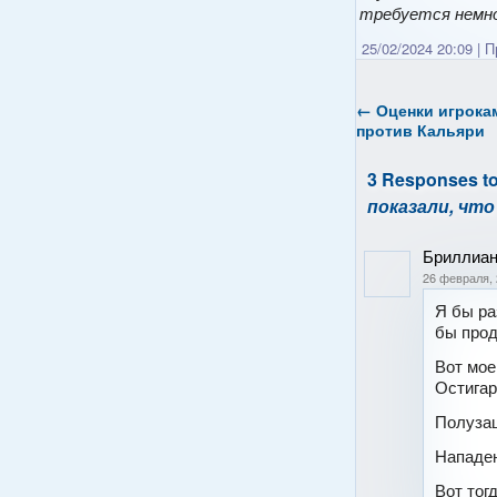
требуется немно
25/02/2024 20:09
|
Пр
←
Оценки игрокам
против Кальяри
3 Responses t
показали, что
Бриллиан
26 февраля, 
Я бы ра
бы прод
Вот мое
Остигар
Полузащ
Нападен
Вот тог