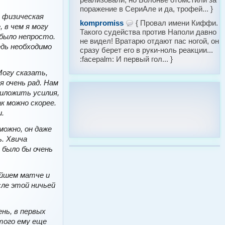
поражение в СериАле и да, трофей... }
я физическая
kompromiss
{ Провал имени Киффи.
 в чем я могу
Такого судейства против Наполи давно
 было непросто.
не видел! Вратарю отдают пас ногой, он
едь необходимо
сразу берет его в руки-ноль реакции...
:facepalm: И первый гол... }
Могу сказать,
я очень рад. Нам
риложить усилия,
к можно скорее.
.
можно, он даже
ь. Хвича
 было бы очень
айшем матче и
ле этой ничьей
нь, в первых
того ему еще