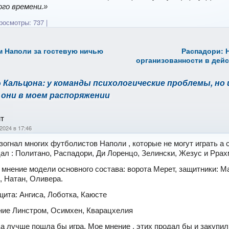
го времени.»
осмотры: 737
|
 Наполи за гостевую ничью
Распадори: 
организованности в дей
o
Кальцона: у команды психологические проблемы, но 
 они в моем распоряжении
т
2024 в 17:46
зогнал многих футболистов Наполи , которые не могут играть а 
ал : Политано, Распадори, Ди Лоренцо, Зелински, Жезус и Рра
 мнение модели основного состава: ворота Мерет, защитники: М
, Натан, Оливера.
ита: Ангиса, Лоботка, Каюсте
ие Линстром, Осимхен, Кварацхелия
да лучше пошла бы игра. Мое мнение . этих продал бы и закупи