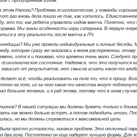
зоде с пропущенным голом.
в этом Наполи? Проблема психологическая, у команды хороша
от раз вновь дела пошли не так, как хотелось. Единственное,
у, это то, как ребята управляли ходом матча. Понятно, что
равма. Мы знали особенности игры соперника. В первую очер
иться в эту реальность после матча в ЛЧ.
кондиции? Мы уже провели индивидуальные и личные беседы. 
анду, которая сразу же оказалась в моем распоряжении, этому 
емени, хотя я и понимаю, что времени очень мало. Следует п
психологическое состояние. Надеемся, что это получится ка
е зависит от результатов, нет смысла искать какое-то алиби
делает всё, чтобы реализовать на поле то, что я прошу. Воз
очен на поле, из-за чего какие-то качества могут поблекнут
л большое желание, и я рад этому, потому что в ином случае
пионов? В нашей ситуации мы должны думать только о ближ
ать как можно больше встреч, а потом подводить итоги. Пос
илась, но мы должны стремиться к максимальной цели.
 была просто усталость, никаких проблем. Это отличный паре
ил два гола. Постепенно он еще наберет лучшую форму. Для э