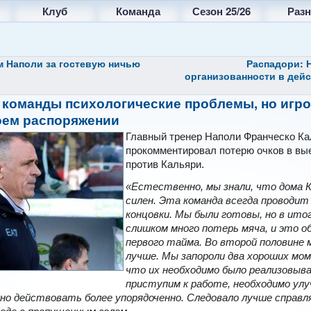
Клуб
Команда
Сезон 25/26
Разн
 Наполи за гостевую ничью
Распадори: 
организованности в дей
 команды психологические проблемы, но игро
моем распоряжении
Главный тренер Наполи Франческо К
прокомментировал потерю очков в вы
против Кальяри.
«Естественно, мы знали, что дома К
силен. Эта команда всегда проводит
концовки. Мы были готовы, но в ито
слишком много потерь мяча, и это о
первого тайма. Во второй половине
лучше. Мы запороли два хороших мом
что их необходимо было реализовыв
приступим к работе, необходимо ул
жно действовать более упорядоченно. Следовало лучше справл