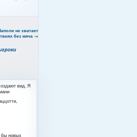
Наполи не хватает
ствиях без мяча
→
игроки
создают вид. Я
хмани
аццотти,
л бы новых