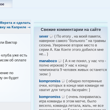
ое
Мерета и сделать
вку на Каприле
→
Свежие комментарии на сайте
sever
{ По итогу , на моей памяти,
наверное самого "больного " на травмы
оли Виктор
сезона. Уверенное второе место в
серии А. Как Конте этого добился мне
не... }
 клуба уже есть
исом об оплате
manabozo
{ А я не понял, у нас что -
полно игроков) У нас к концу
чемпионата 9 человек живых останется
шение по
:wow: }
му он будет
kompromiss
{ обидно потерянные
очки, которых в конце мая команде не
хватит для титула :facepalm: }
kompromiss
{ очень понравилась
игра команды в этом матче, было
весело, команда летала, жаль, не все
реализовали, но Болонье отомстили за