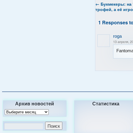
←
Букмекеры: на 
трофей, а её игр
1 Responses t
roga
13 апреля, 2
Fantoma
Архив новостей
Статистика