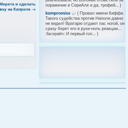
Мерета и сделать
поражение в СериАле и да, трофей... }
вку на Каприле
→
kompromiss
{ Провал имени Киффи.
Такого судейства против Наполи давно
не видел! Вратарю отдают пас ногой, он
сразу берет его в руки-ноль реакции...
:facepalm: И первый гол... }