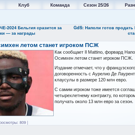
Клуб
Команда
Сезон 25/26
Разн
ЧЕ-2024 Бельгия сразится за
GdS: Наполи готов продать 
оки — за награды
ста
 Осимхен летом станет игроком ПСЖ
Как сообщает Il Mattino, форвард Нап
Осимхен летом станет игроком ПСЖ.
Издание отмечает, что у французского
договоренность с Аурелио Де Лаурент
клаусулы в размере 120 млн евро.
С самим игроком тоже имеется согла
четырехлетнему контракту, по которо
получать около 13 млн евро за сезон.
осмотры: 809
|