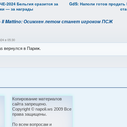
ЧЕ-2024 Бельгия сразится за
GdS: Наполи готов продать 
оки — за награды
ста
o
Il Mattino: Осимхен летом станет игроком ПСЖ
024 в 05:30
s вернулся в Париж.
Копирование материалов
сайта запрещено.
Copyright © napoli.ws 2009 Все
права защищены.
По всем вопросам и