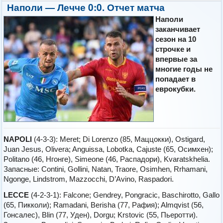
Наполи — Лечче 0:0. Отчет матча
Наполи
заканчивает
сезон на 10
строчке и
впервые за
многие годы не
попадает в
еврокубки.
NAPOLI
(4-3-3): Meret; Di Lorenzo (85, Маццокки), Ostigard,
Juan Jesus, Olivera; Anguissa, Lobotka, Cajuste (65, Осимхен);
Politano (46, Нгонге), Simeone (46, Распадори), Kvaratskhelia.
Запасные: Contini, Gollini, Natan, Traore, Osimhen, Rrhamani,
Ngonge, Lindstrom, Mazzocchi, D’Avino, Raspadori.
LECCE
(4-2-3-1): Falcone; Gendrey, Pongracic, Baschirotto, Gallo
(65, Пикколи); Ramadani, Berisha (77, Рафия); Almqvist (56,
Гонсалес), Blin (77, Уден), Dorgu; Krstovic (55, Пьеротти).