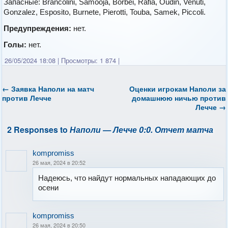
Запасные: Brancolini, Samooja, Borbei, Rafia, Oudin, Venuti,
Gonzalez, Esposito, Burnete, Pierotti, Touba, Samek, Piccoli.
Предупреждения:
нет.
Голы:
нет.
26/05/2024 18:08
|
Просмотры: 1 874
|
←
Заявка Наполи на матч
Оценки игрокам Наполи за
против Лечче
домашнюю ничью против
Лечче
→
2 Responses to
Наполи — Лечче 0:0. Отчет матча
kompromiss
26 мая, 2024 в 20:52
Надеюсь, что найдут нормальных нападающих до
осени
kompromiss
26 мая, 2024 в 20:50