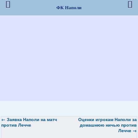
ФК Наполи
←
Заявка Наполи на матч
Оценки игрокам Наполи за
против Лечче
домашнюю ничью против
Лечче
→