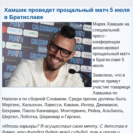
Хамшик проведет прощальный матч 5 июля
в Братиславе
Марек Хамшик на
специальной
пресс-
конференции
анонсировал
прощальный матч
в Братиславе 5
июля.
Заявлено, что в
матче примут
участие товарищи
Хамшика по
Наполи и по сборной Словакии. Среди прочих должны быть
Мертенс, Кальехон, Лавесси, Кавани, Инлер, Джемаили,
Бехрами, Паоло Каннаваро, Монтервино, Рейна, Альбиоль,
Шкртел, Лоботка, Шкриниар и Гаргано.
«Итоги карьеры? Я осуществил свою мечту. С детства я
думал, что футбол будет моей судьбой, так в итоге и