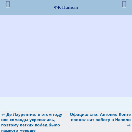
ФК Наполи
←
Де Лаурентис: в этом году
Официально: Антонио Конте
все команды укрепились,
продолжит работу в Наполи
поэтому легких побед было
→
намного меньше