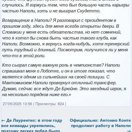
случилось. Я горжусь тем, что был большую часть карьеры
частью Наполи, хоть и не выиграл Скудетто.
Возвращение в Наполи? Я разговарил с президентом в
прошлом году, здесь для меня всегда открыты двери. В
Словакии у меня есть обязательства, но нет сомнений,
что я хотел бы снова быть частью такого клуба, как
Наполи. Возможно, я вернусь когда-нибудь, хотя тренерский
путь трудный и длинный. Посмотрим, получится ли у меня
что-то в этой роли.
Кто сыграл самую важную роль в чемпионстве? Наполи
спрашивал меня о Лоботке, и он в итоге показал, что
является одним из сильнейших на своей позиции. С
Мактоминэем Наполи провернул отличный трансфер.
Думаю, сейчас все ждут Де Брюйне. Это звездный игрок, я
на несколько порядков ниже его.»
27/05/2025 13:56
|
Просмотры: 824
|
←
Де Лаурентис: в этом году
Официально: Антонио Конте
все команды укрепились,
продолжит работу в Наполи
поэтому легких побед было
→