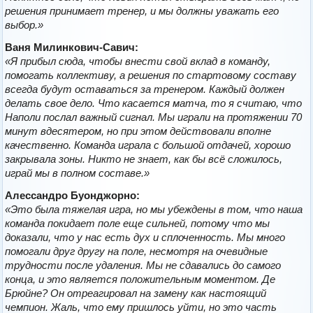
решения принимает тренер, и мы должны уважать его
выбор.»
Ваня Милинкович-Савич:
«Я прибыл сюда, чтобы внести свой вклад в команду,
помогать коллективу, а решения по стартовому составу
всегда будут оставаться за тренером. Каждый должен
делать свое дело. Что касается матча, то я считаю, что
Наполи послал важный сигнал. Мы играли на протяжении 70
минут вдесятером, но при этом действовали вполне
качественно. Команда играла с большой отдачей, хорошо
закрывала зоны. Никто не знает, как бы всё сложилось,
играй мы в полном составе.»
Алессандро Буонджорно:
«Это была тяжелая игра, но мы убеждены в том, что наша
команда покидает поле еще сильней, потому что мы
доказали, что у нас есть дух и сплоченность. Мы много
помогали друг другу на поле, несмотря на очевидные
трудности после удаления. Мы не сдавались до самого
конца, и это является положительным моментом. Де
Брюйне? Он отреагировал на замену как настоящий
чемпион. Жаль, что ему пришлось уйти, но это часть