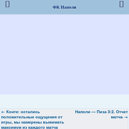
ФК Наполи
←
Конте: остались
Наполи — Пиза 3:2. Отчет
положительные ощущения от
матча
→
игры, мы намерены выжимать
максимум из каждого матча