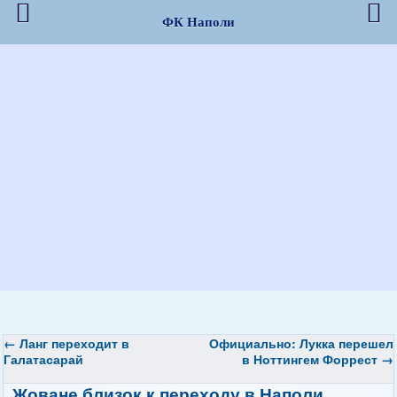
ФК Наполи
←
Ланг переходит в
Официально: Лукка перешел
Галатасарай
в Ноттингем Форрест
→
Жоване близок к переходу в Наполи