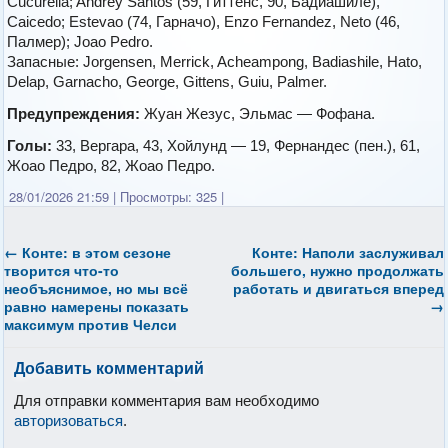
Cucurella; Andrey Santos (59, Гиттенс, 90, Бадиашиле),
Caicedo; Estevao (74, Гарначо), Enzo Fernandez, Neto (46,
Палмер); Joao Pedro.
Запасные: Jorgensen, Merrick, Acheampong, Badiashile, Hato,
Delap, Garnacho, George, Gittens, Guiu, Palmer.
Предупреждения:
Жуан Жезус, Эльмас — Фофана.
Голы:
33, Вергара, 43, Хойлунд — 19, Фернандес (пен.), 61,
Жоао Педро, 82, Жоао Педро.
28/01/2026 21:59
|
Просмотры: 325
|
←
Конте: в этом сезоне
Конте: Наполи заслуживал
творится что-то
большего, нужно продолжать
необъяснимое, но мы всё
работать и двигаться вперед
равно намерены показать
→
максимум против Челси
Добавить комментарий
Для отправки комментария вам необходимо
авторизоваться
.