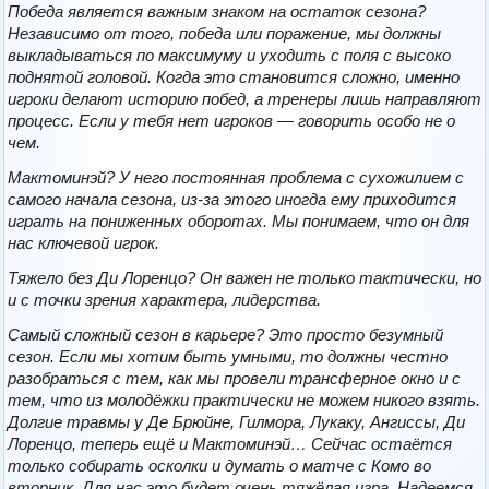
Победа является важным знаком на остаток сезона?
Независимо от того, победа или поражение, мы должны
выкладываться по максимуму и уходить с поля с высоко
поднятой головой. Когда это становится сложно, именно
игроки делают историю побед, а тренеры лишь направляют
процесс. Если у тебя нет игроков — говорить особо не о
чем.
Мактоминэй? У него постоянная проблема с сухожилием с
самого начала сезона, из-за этого иногда ему приходится
играть на пониженных оборотах. Мы понимаем, что он для
нас ключевой игрок.
Тяжело без Ди Лоренцо? Он важен не только тактически, но
и с точки зрения характера, лидерства.
Самый сложный сезон в карьере? Это просто безумный
сезон. Если мы хотим быть умными, то должны честно
разобраться с тем, как мы провели трансферное окно и с
тем, что из молодёжки практически не можем никого взять.
Долгие травмы у Де Брюйне, Гилмора, Лукаку, Ангиссы, Ди
Лоренцо, теперь ещё и Мактоминэй… Сейчас остаётся
только собирать осколки и думать о матче с Комо во
вторник. Для нас это будет очень тяжёлая игра. Надеемся,