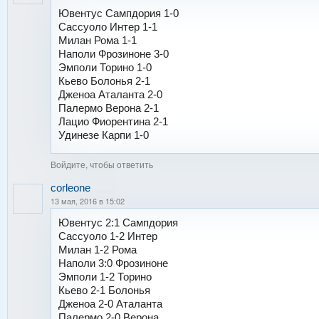
Ювентус Сампдория 1-0
Сассуоло Интер 1-1
Милан Рома 1-1
Наполи Фрозиноне 3-0
Эмполи Торино 1-0
Кьево Болонья 2-1
Дженоа Аталанта 2-0
Палермо Верона 2-1
Лацио Фиорентина 2-1
Удинезе Карпи 1-0
Войдите, чтобы ответить
corleone
13 мая, 2016 в 15:02
Ювентус 2:1 Сампдория
Сассуоло 1-2 Интер
Милан 1-2 Рома
Наполи 3:0 Фрозиноне
Эмполи 1-2 Торино
Кьево 2-1 Болонья
Дженоа 2-0 Аталанта
Палермо 2-0 Верона