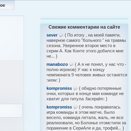
ое
Свежие комментарии на сайте
sever
{ По итогу , на моей памяти,
наверное самого "больного " на травмы
сезона. Уверенное второе место в
серии А. Как Конте этого добился мне
не... }
manabozo
{ А я не понял, у нас что -
полно игроков) У нас к концу
чемпионата 9 человек живых останется
:wow: }
kompromiss
{ обидно потерянные
очки, которых в конце мая команде не
хватит для титула :facepalm: }
kompromiss
{ очень понравилась
игра команды в этом матче, было
весело, команда летала, жаль, не все
реализовали, но Болонье отомстили за
поражение в СериАле и да, трофей... }