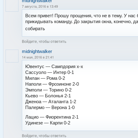
midnightwalker
7 августа, 2016 в 13:49
Всем привет! Прошу прощения, что не в тему. У нас
прикидывать команду. До закрытия окна, конечно, д
собирать
Войдите, чтобы ответить
midnightwalker
14 мая, 2016 в 21:41
Ювентус — Сампдория х-х
Сассуоло — Интер 0-1
Милан — Рома 0-2
Наполи — Фрозиноне 2-0
Эмполи — Торино 0-2
Кьево — Болонья 2-1
Дженоа — Аталанта 1-2
Палермо — Верона 1-0
Лацио — Фиорентина 2-1
Удинезе — Карпи 0-2
Войдите, чтобы ответить