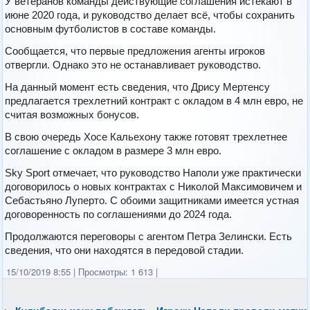
У ветеранов команды действующие соглашения истекают в
июне 2020 года, и руководство делает всё, чтобы сохранить
основным футболистов в составе команды.
Сообщается, что первые предложения агенты игроков
отвергли. Однако это не останавливает руководство.
На данный момент есть сведения, что Дрису Мертенсу
предлагается трехлетний контракт с окладом в 4 млн евро, не
считая возможных бонусов.
В свою очередь Хосе Кальехону также готовят трехлетнее
соглашение с окладом в размере 3 млн евро.
Sky Sport отмечает, что руководство Наполи уже практически
договорилось о новых контрактах с Николой Максимовичем и
Себастьяно Луперто. С обоими защитниками имеется устная
договоренность по соглашениями до 2024 года.
Продолжаются переговоры с агентом Петра Зелински. Есть
сведения, что они находятся в передовой стадии.
15/10/2019 8:55
|
Просмотры: 1 613
|
←
Кулибали: хочу побеждать
Игроки Наполи провели матчи